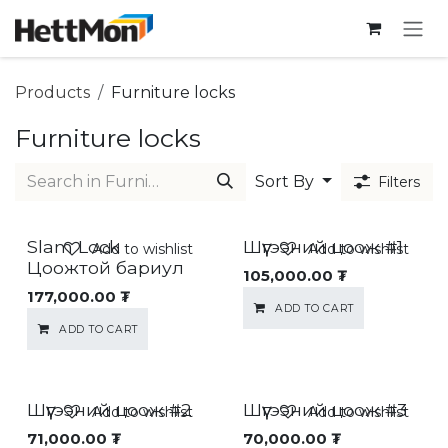
SKIP TO CONTENT
Products
Furniture locks
Furniture locks
Sort By
Filters
Slam Lock
Шүүгээний цоож #1
Add to wishlist
Add to wishlist
Цоожтой бариул
105,000.00
₮
177,000.00
₮
ADD TO CART
ADD TO CART
Шүүгээний цоож #2
Шүүгээний цоож #3
Add to wishlist
Add to wishlist
71,000.00
₮
70,000.00
₮