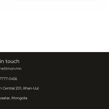
in touch
@hettmon.mn
7777-0456
 Central 201, Khan-Uul
baatar, Mongolia