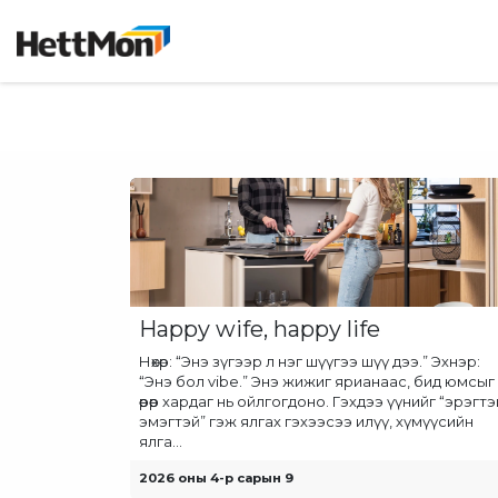
SKIP TO CONTENT
Нүүр хуудас
Дэлгүүр
Бидний ту
Happy wife, happy life
Нөхөр: “Энэ зүгээр л нэг шүүгээ шүү дээ.” Эхнэр:
“Энэ бол vibe.” Энэ жижиг ярианаас, бид юмсыг ө
өөрөөр хардаг нь ойлгогдоно. Гэхдээ үүнийг “эрэгтэ
эмэгтэй” гэж ялгах гэхээсээ илүү, хүмүүсийн
ялга...
2026 оны 4-р сарын 9