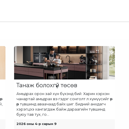
хай
Ideas & Advice
Танаж болохгүй төсөв
Амьдрах орон зай хүн бүхэнд бий. Харин хэрхэн
өр
чанартай амьдрах вэ гэдэг сонголт л хүмүүсийг өөр
й,
өөр түвшинд аваачаад байх шиг. Бидний анхдагч
хэрэгцээ хангагдаж байж дараагийн түвшинд
буюу тав тух, го...
2026 оны 4-р сарын 9