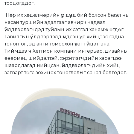
тооцогддог.
Нөр их хөдөлмөрийн үр дүнд бий болсон бүтээл нь
насан туршийн эдэлгээг авчирч чадвал
үйлдвэрлэгчдэд туйлын их сэтгэл ханамж өгдөг.
Тавилгын үйлдвэрлэлд үндсэн ур хийцээс гадна
тоноглол, эд анги томоохон үүрэг гүйцэтгэнэ.
Тиймдээ ч Хеттмон компани интерьер, дизайны
өвөрмөц шийдэлтэй, хэрэглэгчдийн хэрэгцээ
шаардлагад нийцсэн, үйлдвэрлэгчдийн хийц
загварт төгс зохицох тоноглолыг санал болгодог.