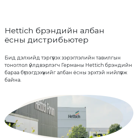
Hettich брэндийн албан
ёсны дистрибьютер
Бид дэлхийд тэргүүлэх зэрэглэлийн тавилгын
тоноглол үйлдвэрлэгч Германы Hettich брэндийн
бараа бүтээгдэхүүнийг албан ёсны эрхтэй нийлүүлж
байна.