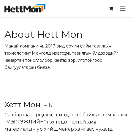
SKIP TO CONTENT
About Hett Mon
Манай компани нь 2017 онд орчин үеийн тавилгын
технологийг Монголд нэвтрүүлж, тавилгын үйлдвэрүүдийг
чанартай тоноглолоор хангах зорилготойгоор
байгуулагдсан билээ.
Хетт Мон нь
Салбартаа тэргүүлэгч, шилдэг нь байхыг эрмэлзэгч
“МЭРГЭЖЛИЙН” гэх тодотголтой хүмүүст
материалын ур хийц, чанар хамгаас чухалд